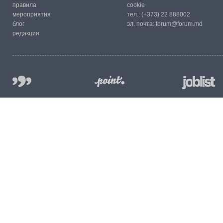
правила
cookie
мероприятия
тел.:
(+373) 22 888002
блог
эл. почта:
forum@forum.md
редакция