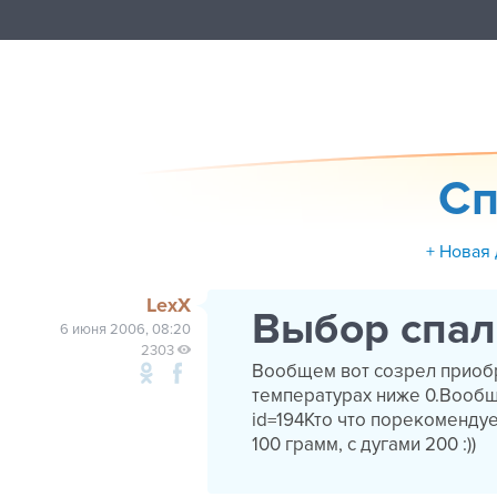
Сп
+ Новая
LexX
Выбор спал
6 июня 2006, 08:20
2303
Вообщем вот созрел приобр
температурах ниже 0.Вообще
id=194Кто что порекомендуе
100 грамм, с дугами 200 :))