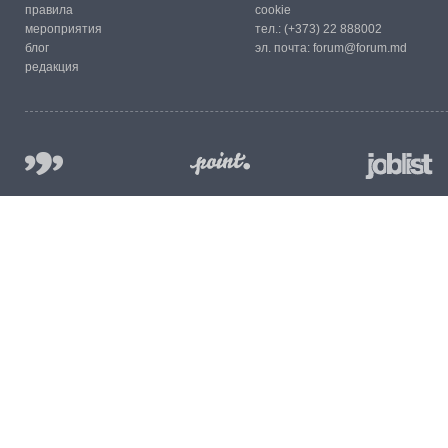
правила
cookie
мероприятия
тел.:
(+373) 22 888002
блог
эл. почта:
forum@forum.md
редакция