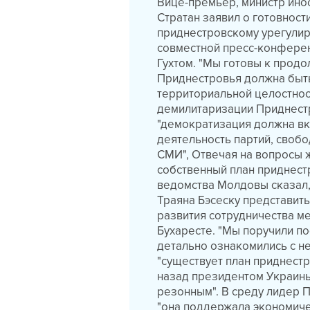
Вице-премьер, министр ино
Стратан заявил о готовнос
приднестровскому урегулир
совместной пресс-конфере
Гухтом. "Мы готовы к прод
Приднестровья должна быть
территориальной целостнос
демилитаризации Приднестро
"демократизация должна вк
деятельность партий, своб
СМИ", Отвечая на вопросы 
собственный план приднест
ведомства Молдовы сказал,
Траяна Бэсеску представить
развития сотрудничества м
Бухаресте. "Мы поручили по
детально ознакомились с ней
"существует план приднест
назад президентом Украин
резонным". В среду лидер 
"она поддержала экономиче