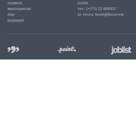
правила
cookie
мероприятия
тел.:
(+373) 22 888002
блог
эл. почта:
forum@forum.md
редакция