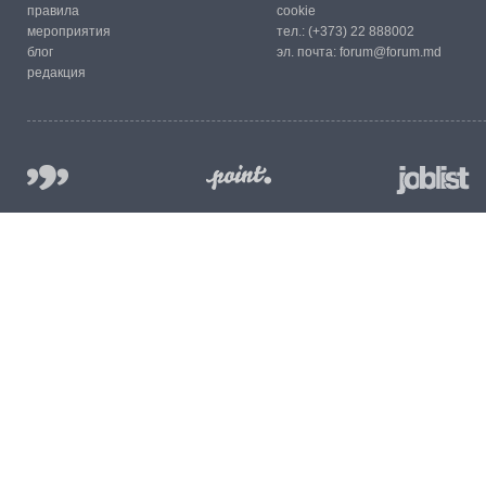
правила
cookie
мероприятия
тел.:
(+373) 22 888002
блог
эл. почта:
forum@forum.md
редакция