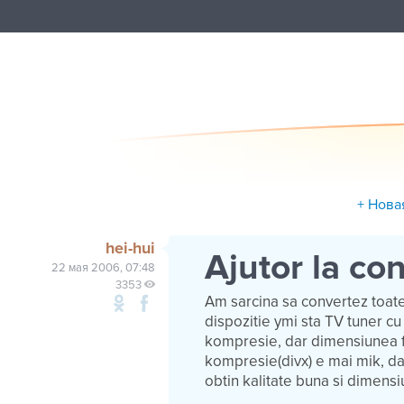
+ Нова
hei-hui
Ajutor la co
22 мая 2006, 07:48
3353
Am sarcina sa convertez toat
dispozitie ymi sta TV tuner c
kompresie, dar dimensiunea f
kompresie(divx) e mai mik, dar
obtin kalitate buna si dimensi