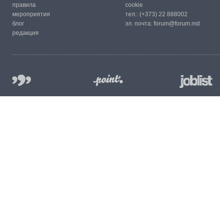
правила
cookie
мероприятия
тел.:
(+373) 22 888002
блог
эл. почта:
forum@forum.md
редакция