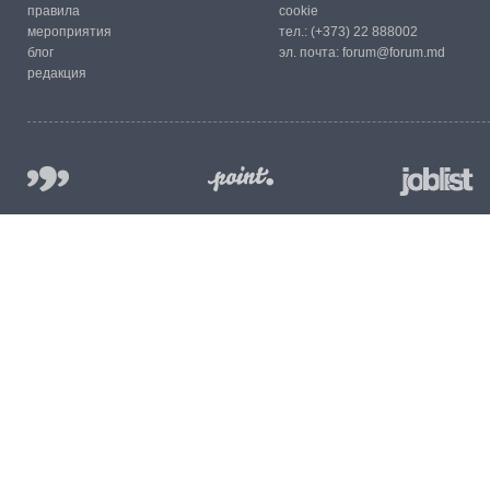
правила
cookie
мероприятия
тел.:
(+373) 22 888002
блог
эл. почта:
forum@forum.md
редакция