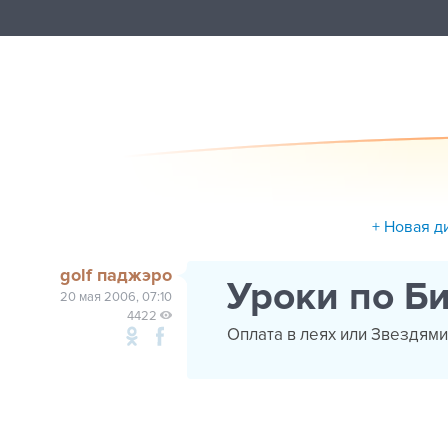
+ Новая д
golf паджэро
Уроки по Б
20 мая 2006, 07:10
4422
Оплата в леях или Звездями ..