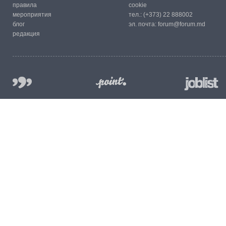
правила
cookie
мероприятия
тел.:
(+373) 22 888002
блог
эл. почта:
forum@forum.md
редакция