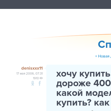
Сп
+ Новая
denisxxx11
хочу купить
17 мая 2006, 07:31
1910
дороже 4000
какой моде
купить? как