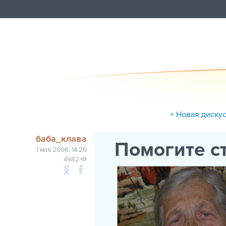
+ Новая диску
баба_клава
Помогите с
1 мая 2006, 14:20
4982