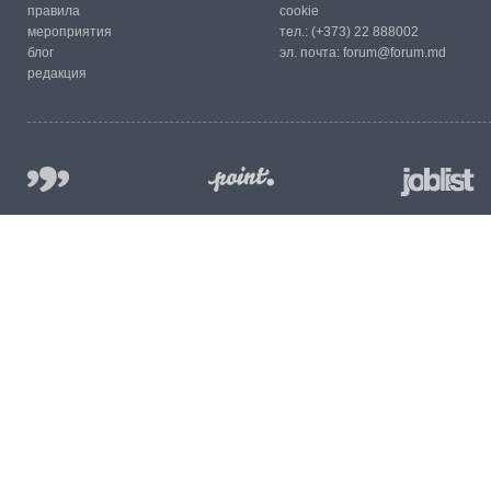
правила
cookie
мероприятия
тел.:
(+373) 22 888002
блог
эл. почта:
forum@forum.md
редакция