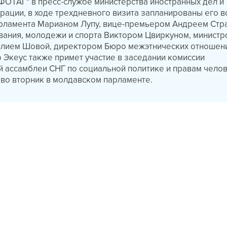
ОТАГ" в пресс-службе министерства иностранных дел и
рации, в ходе трехдневного визита запланированы его в
рламента Марианом Лупу, вице-премьером Андреем Стр
вания, молодежи и спорта Виктором Цвиркуном, министр
илием Шовой, директором Бюро межэтнических отношен
 Экеус также примет участие в заседании комиссии
 ассамблеи СНГ по социальной политике и правам челов
 во вторник в молдавском парламенте.