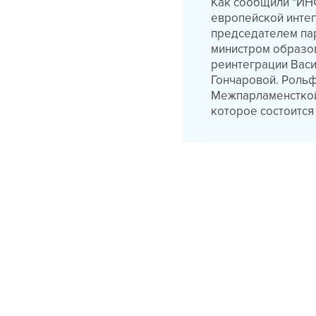
Как сообщили "ИНФ
европейской интег
председателем па
министром образо
реинтеграции Вас
Гончаровой. Рольф
Межпарламенсткой
которое состоится