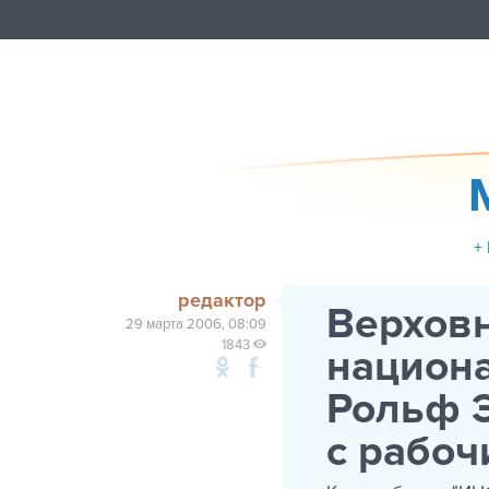
+
редактор
Верхов
29 марта 2006, 08:09
1843
национ
Рольф Э
с рабоч