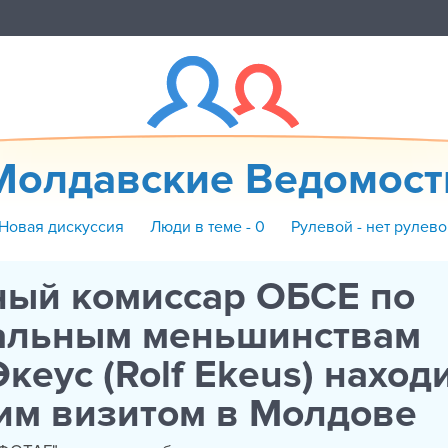
Молдавские Ведомост
 Новая дискуссия
Люди в теме - 0
Рулевой - нет рулево
ный комиссар ОБСЕ по
альным меньшинствам
кеус (Rolf Ekeus) наход
им визитом в Молдове