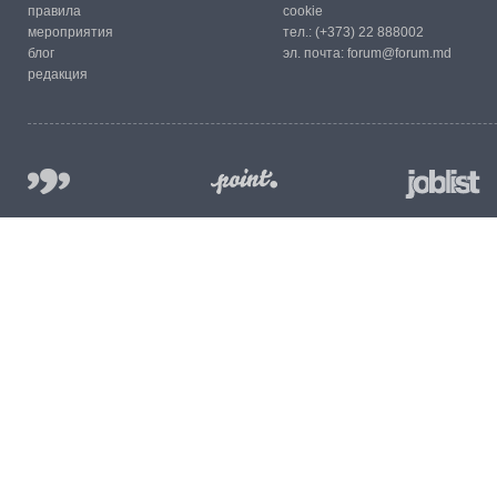
правила
cookie
мероприятия
тел.:
(+373) 22 888002
блог
эл. почта:
forum@forum.md
редакция