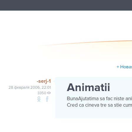
+ Нова
-serj-1
Animatii
28 февраля 2006, 22:01
3350
BunaAjutatima sa fac niste ani
Cred ca cineva tre sa stie cu