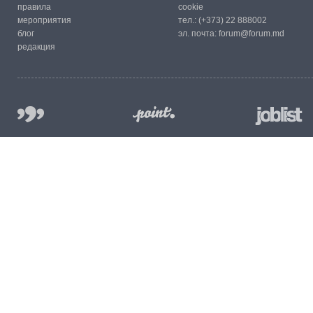
правила
cookie
мероприятия
тел.:
(+373) 22 888002
блог
эл. почта:
forum@forum.md
редакция