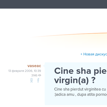
+ Новая диску
vaseac
Cine sha pier
13 февраля 2006, 10:39
3146
virgin(a) ?
Cine sha pierdut virginitea cu 
:)adica amu , dupa atita porno