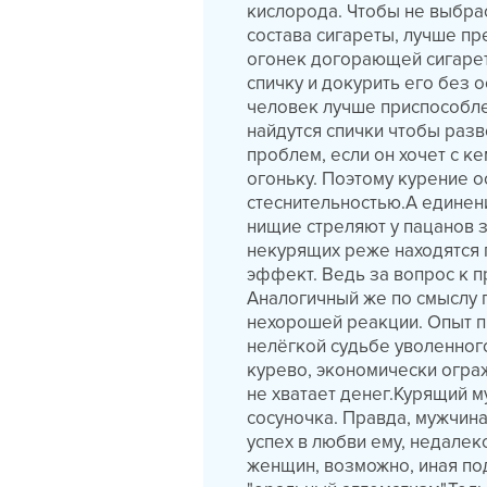
кислорода. Чтобы не выбра
состава сигареты, лучше пр
огонек догорающей сигарет
спичку и докурить его без 
человек лучше приспособлен
найдутся спички чтобы разв
проблем, если он хочет с к
огоньку. Поэтому курение 
стеснительностью.А единен
нищие стреляют у пацанов 
некурящих реже находятся 
эффект. Ведь за вопрос к п
Аналогичный же по смыслу п
нехорошей реакции. Опыт 
нелёгкой судьбе уволенног
курево, экономически ограж
не хватает денег.Курящий 
сосуночка. Правда, мужчина
успех в любви ему, недалек
женщин, возможно, иная под