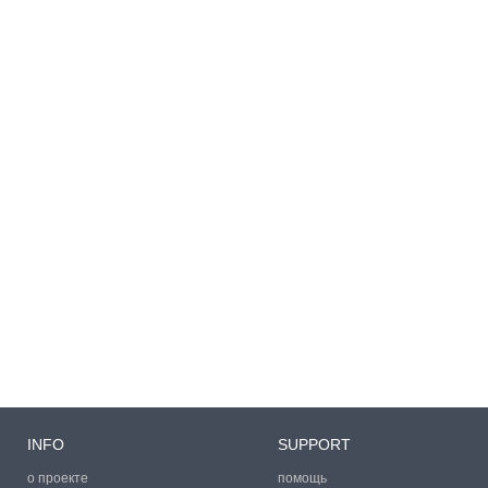
INFO
SUPPORT
о проекте
помощь