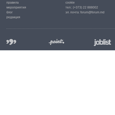
правила
cookie
мероприятия
тел.:
(+373) 22 888002
блог
эл. почта:
forum@forum.md
редакция