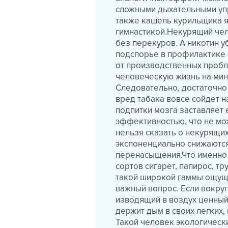
сложными дыхательными упр
также кашель курильщика я
гимнастикой.Некурящий че
без перекуров. А никотин у
подспорье в профилактике 
от производственных пробле
человеческую жизнь на мину
Следовательно, достаточно
вред табака вовсе сойдет н
подпитки мозга заставляет 
эффективностью, что не мож
нельзя сказать о некурящи
экспоненциально снижаются
перенасыщения.Что именно 
сортов сигарет, папирос, т
такой широкой гаммы ощуще
важный вопрос. Если вокруг
изводящий в воздух ценный 
держит дым в своих легких
Такой человек экологическ