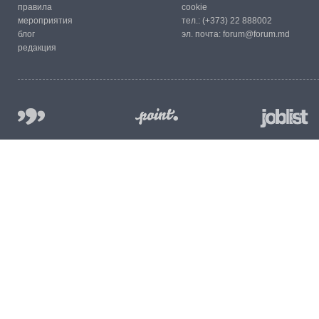
правила
cookie
мероприятия
тел.:
(+373) 22 888002
блог
эл. почта:
forum@forum.md
редакция