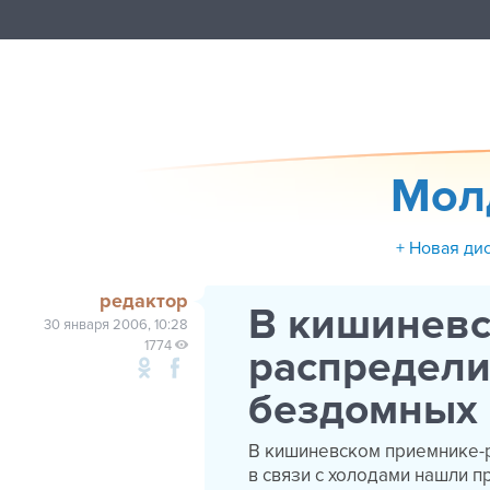
Мол
+ Новая ди
редактор
В кишиневс
30 января 2006, 10:28
1774
распредели
бездомных
В кишиневском приемнике-р
в связи с холодами нашли п