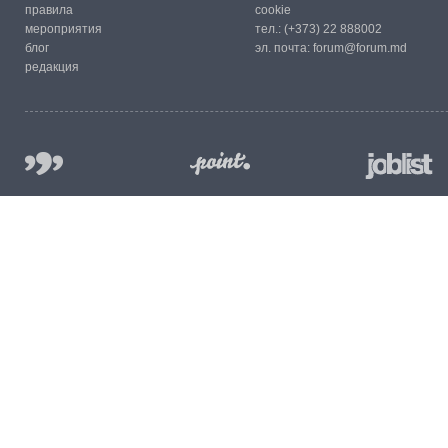
правила
cookie
мероприятия
тел.:
(+373) 22 888002
блог
эл. почта:
forum@forum.md
редакция