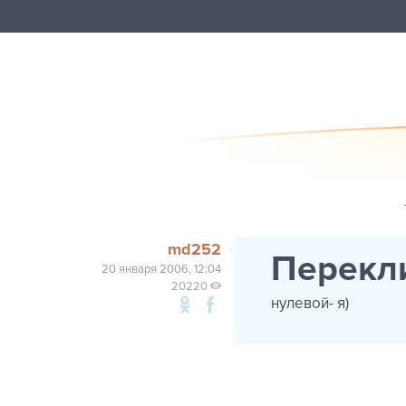
md252
Перекл
20 января 2006, 12:04
20220
нулевой- я)