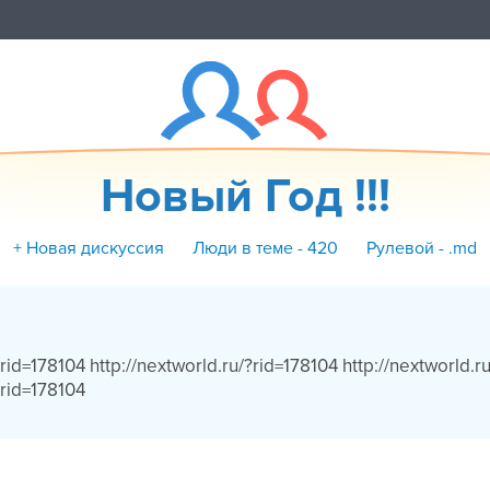
Новый Год !!!
+ Новая дискуссия
Люди в теме - 420
Рулевой - .md
?rid=178104 http://nextworld.ru/?rid=178104 http://nextworld.r
?rid=178104