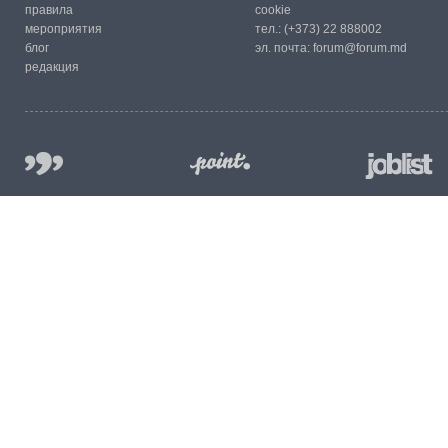
правила
cookie
мероприятия
тел.:
(+373) 22 888002
блог
эл. почта:
forum@forum.md
редакция