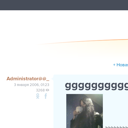
+ Нова
Administrator@@_
ggggggggg
3 января 2006, 01:23
3268