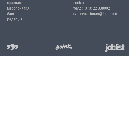
правила
cookie
мероприятия
тел.:
(+373) 22 888002
блог
эл. почта:
forum@forum.md
редакция