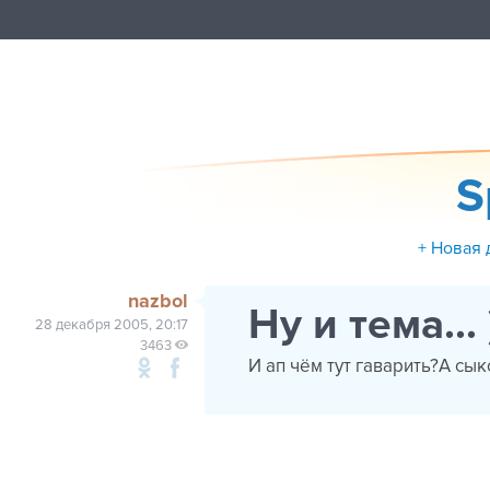
S
+ Новая 
nazbol
Ну и тема... )
28 декабря 2005, 20:17
3463
И ап чём тут гаварить?А сы