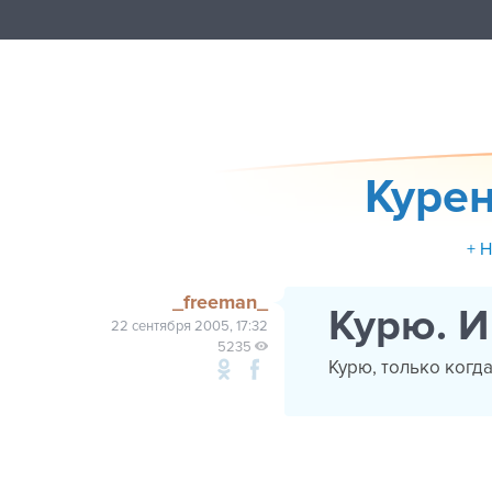
Курен
+ 
_freeman_
Курю. И
22 сентября 2005, 17:32
5235
Курю, только когд