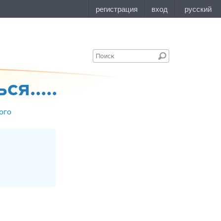
я.....
ого