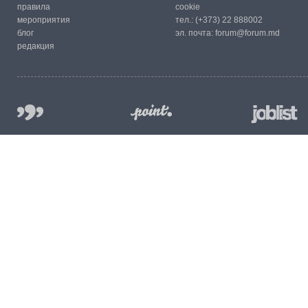
правила
cookie
мероприятия
тел.:
(+373) 22 888002
блог
эл. почта:
forum@forum.md
редакция