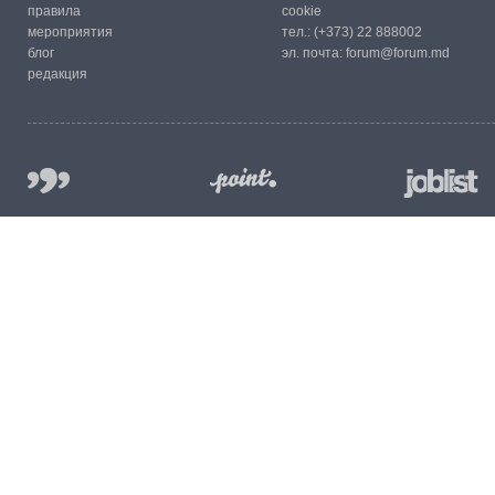
правила
cookie
мероприятия
тел.:
(+373) 22 888002
блог
эл. почта:
forum@forum.md
редакция