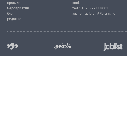
правила
cookie
мероприятия
тел.:
(+373) 22 888002
блог
эл. почта:
forum@forum.md
редакция