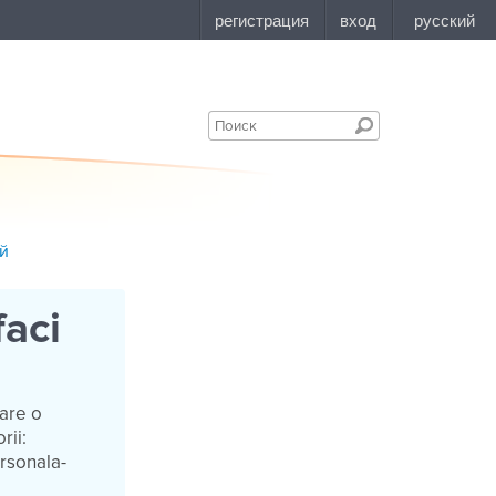
ий
faci
care o
rii:
rsonala-