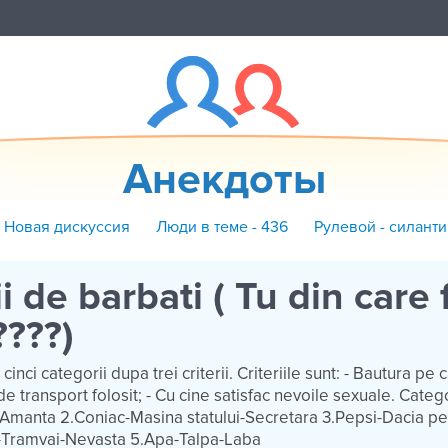
Анекдоты
+ Новая дискуссия
Люди в теме - 436
Рулевой - силант
i de barbati ( Tu din care 
????)
 cinci categorii dupa trei criterii. Criteriile sunt: - Bautura pe 
e transport folosit; - Cu cine satisfac nevoile sexuale. Catego
manta 2.Coniac-Masina statului-Secretara 3.Pepsi-Dacia pe
i-Tramvai-Nevasta 5.Apa-Talpa-Laba