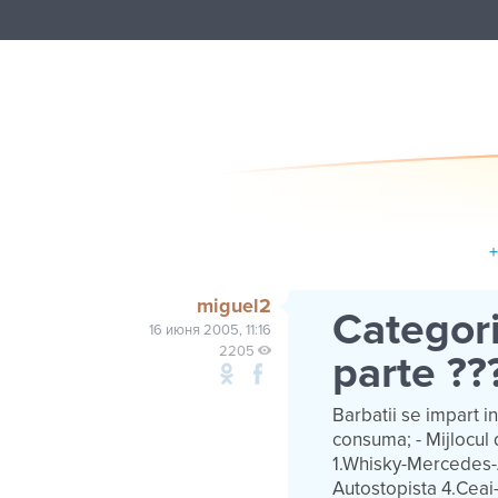
miguel2
Categori
16 июня 2005, 11:16
2205
parte ??
Barbatii se impart in
consuma; - Mijlocul d
1.Whisky-Mercedes-A
Autostopista 4.Cea