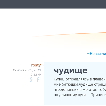
+ Новая д
rosty
чудище
15 июня 2005, 20:13
2182
Купец отправляясь в плаван
мне батюшка,чудище страшно
что,доченька,я же отец тебе
по длинному пути.... Привез