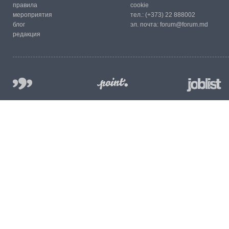
правила
cookie
мероприятия
тел.:
(+373) 22 888002
блог
эл. почта:
forum@forum.md
редакция