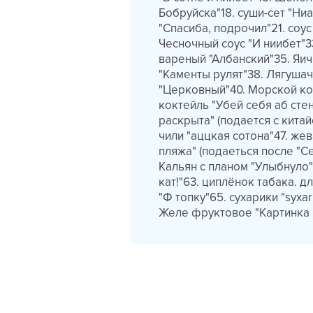
Бобруйска"18. суши-сет "Ни
"Спасиба, подрочил"21. соус
Чесночный соус "И ниибет"
вареный "Албанский"35. Яич
"Каменты рулят"38. Лягушач
"Церковный"40. Морской кок
коктейль "Убей себя аб сте
раскрыта" (подается с китай
чили "аццкая сотона"47. же
пляжа" (подаеться после "С
Кальян с планом "Улыбнуло"
кат!"63. циплёнок табака. д
"Ф топку"65. сухарики "syxa
Желе фруктовое "Картинка 