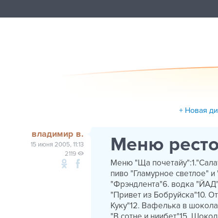
+ Новая д
владимир в.
Меню рест
15 июня 2005, 11:13
2119
Меню "Ща почетайу":1."Сала
пиво "Гламурное светлое" и
"Фрэндлента"6. водка "ЙАД"7
"Привет из Бобруйска"10. О
Куку"12. Вафелька в шокола
"В сотне и ниибет"15. Шокол