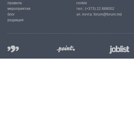
правила
cookie
мероприятия
тел.:
(+373) 22 888002
блог
эл. почта:
forum@forum.md
редакция