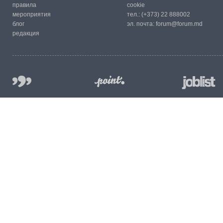
правила
cookie
мероприятия
тел.:
(+373) 22 888002
блог
эл. почта:
forum@forum.md
редакция