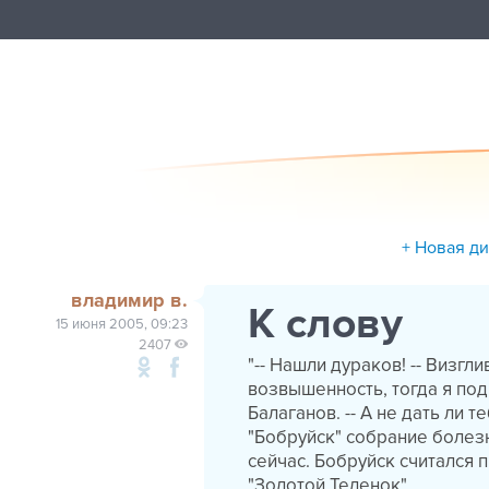
+ Новая д
владимир в.
К слову
15 июня 2005, 09:23
2407
"-- Нашли дураков! -- Визг
возвышенность, тогда я под
Балаганов. -- А не дать ли
"Бобруйск" собрание болезн
сейчас. Бобруйск считался 
"Золотой Теленок"