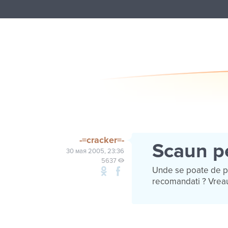
-=cracker=-
Scaun p
30 мая 2005, 23:36
5637
Unde se poate de pr
recomandati ? Vrea