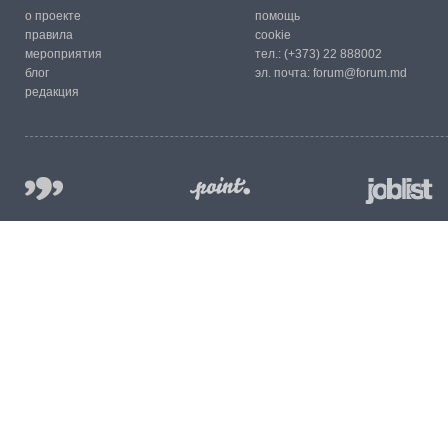
о проекте
помощь
правила
cookie
мероприятия
тел.:
(+373) 22 888002
блог
эл. почта:
forum@forum.md
редакция