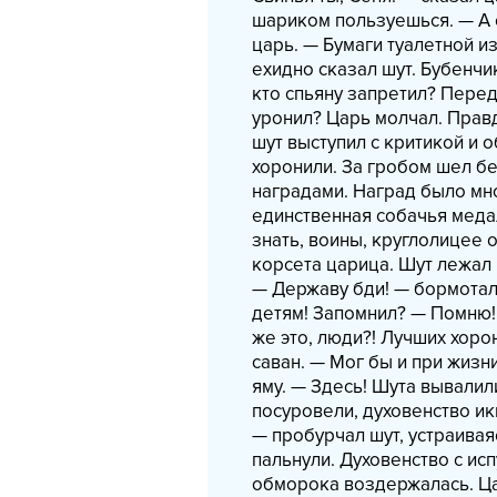
шариком пользуешься. — А с
царь. — Бумаги туалетной и
ехидно сказал шут. Бубенч
кто спьяну запретил? Перед
уронил? Царь молчал. Правд
шут выступил с критикой и 
хоронили. За гробом шел бе
наградами. Наград было мн
единственная собачья меда
знать, воины, круглолицее 
корсета царица. Шут лежал 
— Державу бди! — бормотал 
детям! Запомнил? — Помню! 
же это, люди?! Лучших хоро
саван. — Мог бы и при жизн
яму. — Здесь! Шута вывалили
посуровели, духовенство ик
— пробурчал шут, устраивая
пальнули. Духовенство с ис
обморока воздержалась. Ца