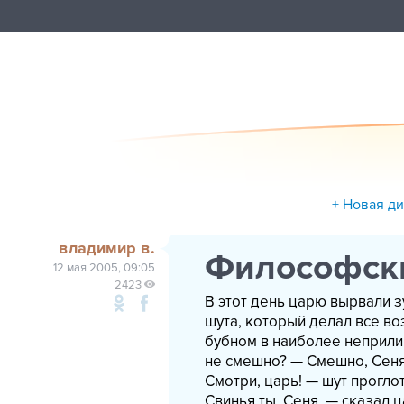
+ Новая д
владимир в.
Философски
12 мая 2005, 09:05
2423
В этот день царю вырвали з
шута, который делал все во
бубном в наиболее неприлич
не смешно? — Смешно, Сеня.
Смотри, царь! — шут прогло
Свинья ты, Сеня. — сказал ц