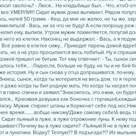
носит сволочь? - Люся… На кладьбище был. - Что, ктоО-ото
все УМЕРЛИ!!! Сидит мужик дома выпивает. Рядом попуга
ась, налей 50 грамм. - Кеш, да мне не жалко, но ты же, за
мелиться! - Вась, ни за что не буду! А если попрошу реж
налил ему, выпили. Утром мужик похмеляется, попугай до
 него из клетки. Наконец не выдержал. - Вась, а я подум
 Всё равно в клетке сижу… Приходит парень домой вдре
ать, но а на утро просыпается весь побитый. Ну и спрашив
домой пришел не битым. Тот ему отвечает: - Ты, сынок си
ишлось тебя… -Ладно,па, больше не буду, но ты и не бей
е история. Ну и сын снова у отца допрашиватся, почему,
-Знаеш, сынок, когда ты мотерился на весь дом, то я терпе
ел даже когда ты бил родную мать. Но когда ты насрал п
 в гавно спички и заявил:"Знакомтесь, это ежик, он будет
рвался… Красивая девушка как боночка с горчицей,каждый
баску. Мужик стирает штаны и бормочет себе под нос:Ни
днее время……..вобще никому!Даже самому себе!А ведь т
. Сидит пьяный в луже, в луже отрожение луны. К нему по
шивает:Почему вы в луже сидите? -Пьяный:Я не в луже си
от и лунатики. Водку? Теплую?? В подъезде?!? Из мыльни