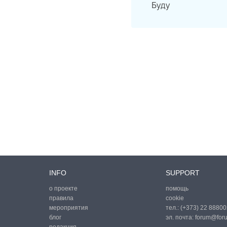
Буду
INFO
SUPPORT
о проекте
помощь
правила
cookie
мероприятия
тел.:
(+373) 22 88800
блог
эл. почта:
forum@for