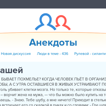
Анекдоты
+ Новая дискуссия
Люди в теме - 436
Рулевой - силант
кашей
 БЫВАЕТ ПОХМЕЛЬЕ? КОГДА ЧЕЛОВЕК ПЬЁТ В ОРГАНИ
БЫ, А С УТРА ОСТАВШИЕСЯ В ЖИВЫХ УСТРАИВАЮТ П
голь убивает клетки мозга. Но только те, которые отказ
– ворчит жена на мужа, — что бы можно было купить на т
ешь. - Знаю. Тебе шубу, а мне ничего! Приходит в стель
встречает его со скалкой в руках и со словами: - Где шл