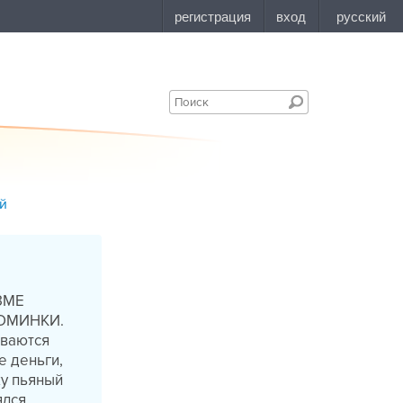
ий
ЗМЕ
ОМИНКИ.
ываются
е деньги,
ку пьяный
ялся