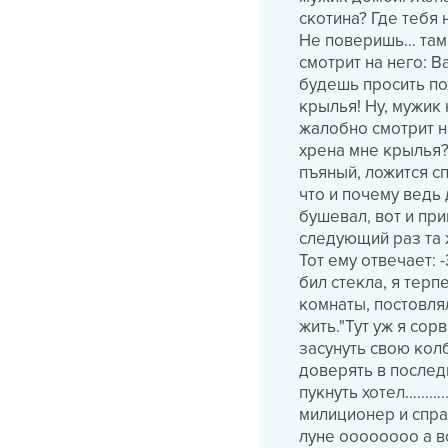
скотина? Где тебя 
Не поверишь… там 
смотрит на него: В
будешь просить пох
крылья! Ну, мужик 
жалобно смотрит на
хрена мне крылья?
пъяный, ложится сп
что и почему ведь 
бушевал, вот и пр
следующий раз та ж
Тот ему отвечает: 
бил стекла, я терп
комнаты, постовлял
жить."Тут уж я со
засунуть свою кол
доверять в после
пукнуть хотел……….
милиционер и спра
луне оооооооо а в