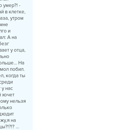
 умер?! -
й в клетке,
раза, утром
 мне
лго и
ал: А на
безг
ает у отца,
льно
 больше… На
 мол побил.
л, когда ты
осреди
 у нас
 хочет
кому нельзя
олько
дходит
жу,я на
цы?!?!? …