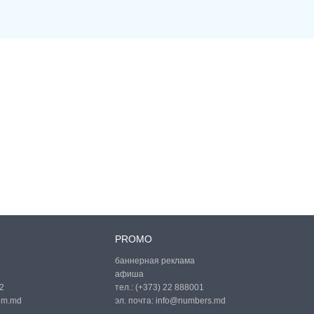
PROMO
баннерная реклама
афиша
2
тел.:
(+373) 22 888001
um.md
эл. почта:
info@numbers.md