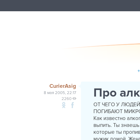
CurierAsig
Про ал
8 мая 2005, 22:17
2260
ОТ ЧЕГО У ЛЮДЕЙ
ПОГИБАЮТ МИКРО
Как известно алко
выпить. Ты знаешь 
которые ты пропива
мужик домой. Жена 