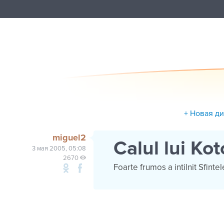
+ Новая д
miguel2
Calul lui Kot
3 мая 2005, 05:08
2670
Foarte frumos a intilnit Sfintel