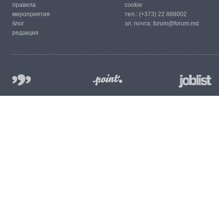
правила
cookie
мероприятия
тел.:
(+373) 22 888002
блог
эл. почта:
forum@forum.md
редакция