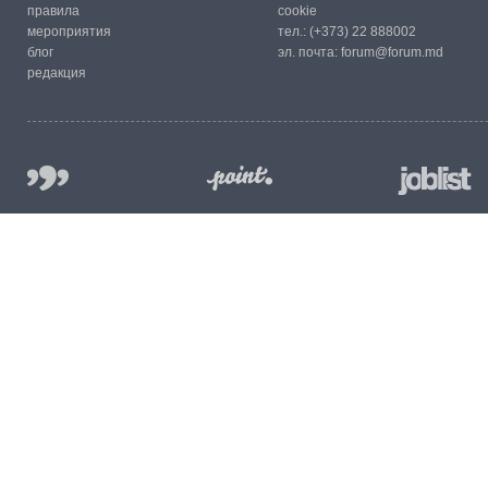
правила
cookie
мероприятия
тел.:
(+373) 22 888002
блог
эл. почта:
forum@forum.md
редакция