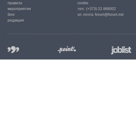
правила
cookie
мероприятия
тел.:
(+373) 22 888002
блог
эл. почта:
forum@forum.md
редакция