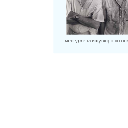
менеджера ищутхорошо опл