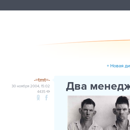
+ Новая д
-=tmt=-
Два менедж
30 ноября 2004, 15:02
4435