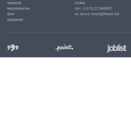
правила
cookie
мероприятия
тел.:
(+373) 22 888002
блог
эл. почта:
forum@forum.md
редакция