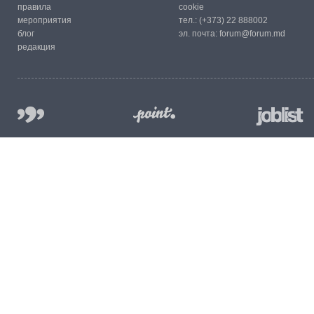
правила
cookie
мероприятия
тел.:
(+373) 22 888002
блог
эл. почта:
forum@forum.md
редакция