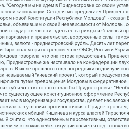
а. "Сегодня мы не идем в Приднестровье со своим устав
рочной капитуляции. Сегодня мы предлагаем Приднестр
тором новой Конституции Республики Молдова", - сказал 
ровье, объявившем о своей независимости от Молдовы, 
ной государственности: здесь есть трижды избранный п
ои парламент и правительство, вооруженные силы, тамож
чники, валюта - приднестровский рубль. Десять лет пере
 Тирасполем при посредничестве ОБСЕ, России и Украи
Молдова говорила, что она готова предоставить Придне
ю, Приднестровье же настаивало на конфедерации двух
арств. В июле прошлого года посредники выдвинули нов
так называемый "киевский проект", который предусматри
онфликта путем превращения Молдовы в федеративное
м из субъектов которого стало бы Приднестровье. "Нео
, что существующее конституционное оформление Респу
ает нас в модернизации государства, делает нас залож
сложилась в условиях противостояния с Приднестровьем,
стических амбиций Кишинева и курса властей Тирасполя
ы. Я считаю, что единственным перспективным, ответств
шением в сложившейся ситуации является подготовка и 