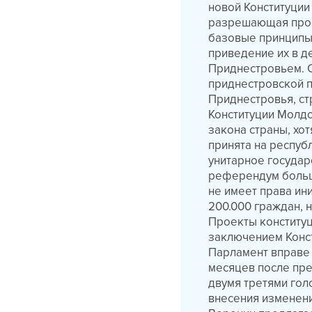
новой Конституции
разрешающая пробл
базовые принципы 
приведение их в д
Приднестровьем. 
приднестровской 
Приднестровья, ст
Конституции Молд
закона страны, хот
принята на респуб
унитарное государ
референдум больш
не имеет права ин
200.000 граждан, 
Проекты конституц
заключением Конст
Парламент вправе 
месяцев после пр
двумя третями гол
внесения изменени