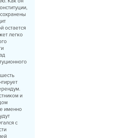
ю. Как он
Конституции,
о сохранены
дит
й остается
жет легко
ого
ти
над
туционного
 шесть
нтирует
ерендум.
стником и
дом
ие именно
удут
гался с
сти
ией