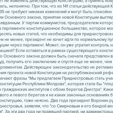
т не изменять действующую Конституцию, а принять нову
ать, непонятно. При том, что из 141 статьи действующей 
135 не требуют никаких изменений и могут быть спокойн
и Основного закона, принятие новой Конституции выгля
вданным. У партии коммунистов, председателем которо
в парламенте конституционное большинство, которое мо
-десять новых статей, что необходимы для приднестровск
ем не менее, президент не хочет идти по нормальному пу
уции через парламент. Может, он уже утратил контроль 
кцией? Если оставаться в рамках существующего консти
го Основного закона должен быть сначала представлен в
уд, получить его заключение и спустя еще не менее, чем
арламентом. Действующее законодательство не регламе
ия проекта новой Конституции на республиканский реф
начают фразы "Мы предлагаем Приднестровью стать уча
онституции Республики Молдова", которая стала бы "пло
 гражданских институтов с обоих берегов Днестра". Как
вого и левого берегов и на каких законных основаниях б
онституцию, тоже неясно. Два года президент Воронин ру
нестровья, заявляя, что "со Смирновым и его бандой ве
". За эти два года ни правящей партией, ни администрац