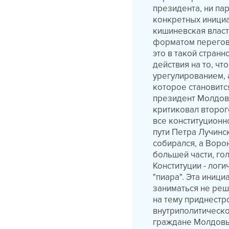
президента, ни па
конкретных инициа
кишиневская власт
форматом перегов
это в такой стран
действия на то, чт
урегулированием, 
которое становитс
президент Молдовы
критиковал второг
все конституционн
пути Петра Лучинс
собирался, а Воро
большей части, го
Конституции - лог
"пиара". Эта иниц
заниматься не ре
на тему приднестр
внутриполитическо
граждане Молдовы 