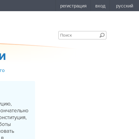
и
го
уцию,
кончательно
онституция,
аботы
вовать
 в