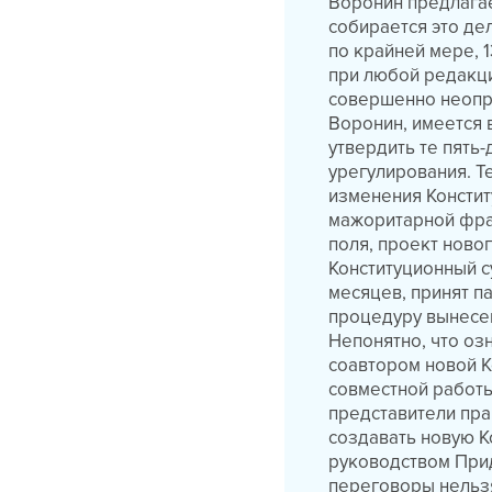
Воронин предлагае
собирается это дел
по крайней мере, 
при любой редакци
совершенно неопра
Воронин, имеется 
утвердить те пять
урегулирования. Т
изменения Констит
мажоритарной фра
поля, проект ново
Конституционный с
месяцев, принят п
процедуру вынесен
Непонятно, что оз
соавтором новой К
совместной работы
представители пра
создавать новую К
руководством Прид
переговоры нельзя