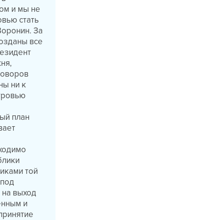
ом и мы не
овью стать
Воронин. За
созданы все
резидент
ня,
говоров
ны ни к
стровью
ый план
вает
бходимо
блики
никами той
 под
 на выход
енным и
принятие