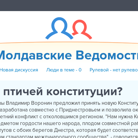
Молдавские Ведомост
 Новая дискуссия
Люди в теме - 0
Рулевой - нет рулево
 птичей конституции?
ы Владимир Воронин предложил принять новую Констит
азработана совместно с Приднестровьем и позволила о
летний конфликт с отколовшимся регионом. "Нам нужна К
едметом гордости нашего народа, плодом совместной р
тутов с обоих берегов Днестра, которая будет соответст
 стандартам международного сообщества", - говорится