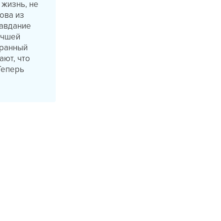
 жизнь, не
ова из
равдание
учшей
транный
ают, что
Теперь