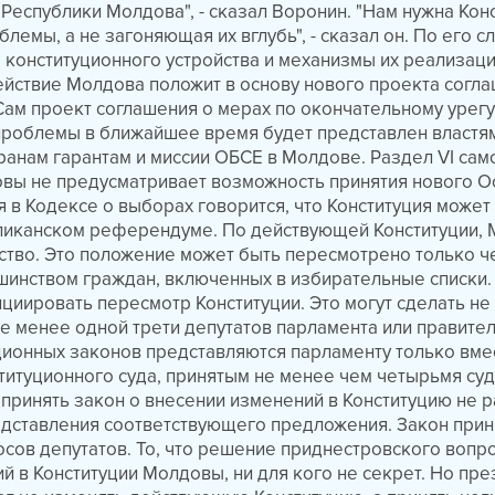
 Республики Молдова", - сказал Воронин. "Нам нужна Кон
емы, а не загоняющая их вглубь", - сказал он. По его с
конституционного устройства и механизмы их реализаци
ействие Молдова положит в основу нового проекта согла
Сам проект соглашения о мерах по окончательному урег
проблемы в ближайшее время будет представлен властя
ранам гарантам и миссии ОБСЕ в Молдове. Раздел VI сам
овы не предусматривает возможность принятия нового О
я в Кодексе о выборах говорится, что Конституция может
ликанском референдуме. По действующей Конституции, 
ство. Это положение может быть пересмотрено только ч
инством граждан, включенных в избирательные списки.
ициировать пересмотр Конституции. Это могут сделать не
не менее одной трети депутатов парламента или правител
ионных законов представляются парламенту только вме
итуционного суда, принятым не менее чем четырьмя суд
принять закон о внесении изменений в Конституцию не 
едставления соответствующего предложения. Закон при
осов депутатов. То, что решение приднестровского вопр
й в Конституции Молдовы, ни для кого не секрет. Но пре