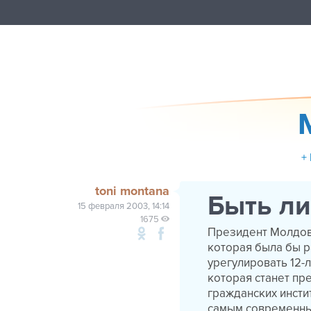
+
toni montana
Быть ли
15 февраля 2003, 14:14
1675
Президент Молдов
которая была бы р
урегулировать 12-
которая станет пр
гражданских инсти
самым современным