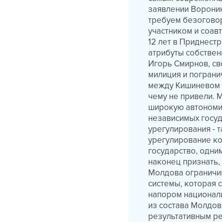
заявлении Воронин
требуем безогово
участником и соав
12 лет в Приднест
атрибуты собствен
Игорь Смирнов, св
милиция и пограни
между Кишиневом и
чему не привели. 
широкую автономи
независимых госуд
урегулирования - 
урегулирование к
государство, одни
наконец признать
Молдова ограничив
системы, которая 
напором национали
из состава Молдов
результативным ре