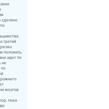
каких
а
им
о сделано
эти
льшинства,
а третий
 резко
ом поломать
вно идет по
ь не
 по
ой
порожнего
ет
ем мозгов
пор, пока
две