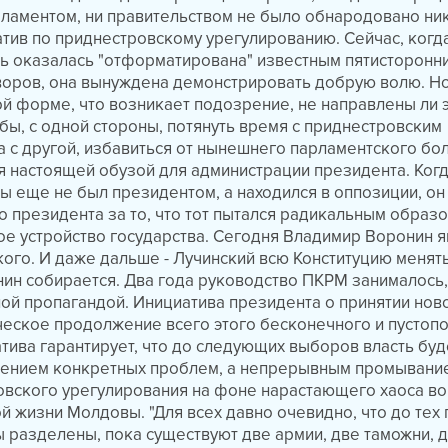
рламентом, ни правительством не было обнародовано ни
тив по приднестровскому урегулированию. Сейчас, когд
ь оказалась "отформатирована" известным пятисторонн
оров, она вынуждена демонстрировать добрую волю. Н
ной форме, что возникает подозрение, не направлены ли 
обы, с одной стороны, потянуть время с приднестровским
а с другой, избавиться от нынешнего парламентского бо
я настоящей обузой для администрации президента. Когд
 еще не был президентом, а находился в оппозиции, он
о президента за то, что тот пытался радикальным образ
ое устройство государства. Сегодня Владимир Воронин я
кого. И даже дальше - Лучинский всю Конституцию менят
нин собирается. Два года руководство ПКРМ занималось,
лой пропагандой. Инициатива президента о принятии нов
ическое продолжение всего этого бесконечного и пусто
иатива гарантирует, что до следующих выборов власть буд
шением конкретных проблем, а непрерывным промывани
овского урегулирования на фоне нарастающего хаоса во
й жизни Молдовы. "Для всех давно очевидно, что до тех 
разделены, пока существуют две армии, две таможни, 