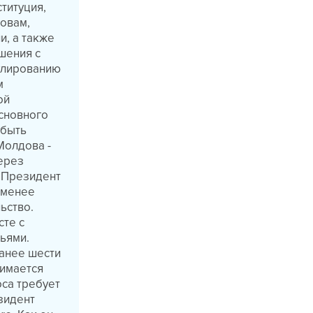
ституция,
ловам,
и, а также
шения с
улированию
м
ой
сновного
 быть
Молдова -
ерез
 Президент
 менее
ьство.
сте с
ьями.
ранее шести
нимается
оса требует
зидент