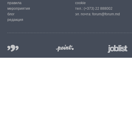
правила
cookie
мероприятия
тел.:
(+373) 22 888002
блог
эл. почта:
forum@forum.md
редакция