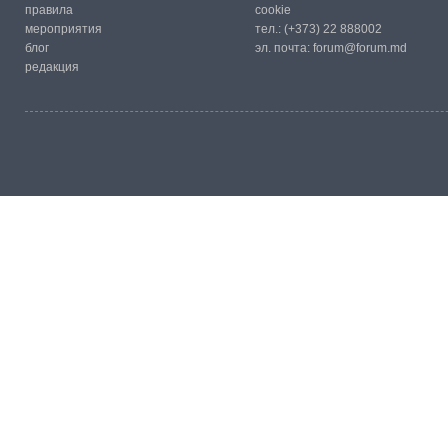
правила
cookie
мероприятия
тел.:
(+373) 22 888002
блог
эл. почта:
forum@forum.md
редакция