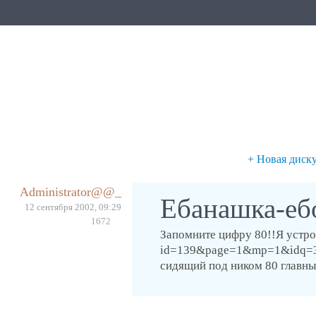
+ Новая диск
Administrator@@_
Ебанашка-еб
12 сентября 2002, 09:29
1672
Запомните цифру 80!!Я устро
id=139&page=1&mp=1&idq=3013
сидящий под ником 80 главны