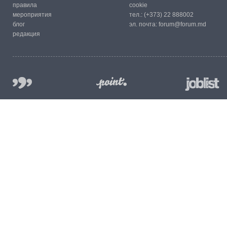
правила
cookie
мероприятия
тел.:
(+373) 22 888002
блог
эл. почта:
forum@forum.md
редакция