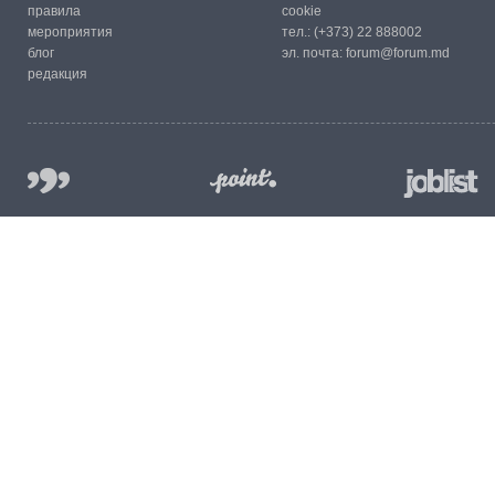
правила
cookie
мероприятия
тел.:
(+373) 22 888002
блог
эл. почта:
forum@forum.md
редакция