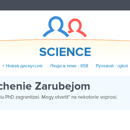
SCIENCE
+ Новая дискуссия
Люди в теме - 658
Рулевой - rgkot
chenie Zarubejom
u PhD zagranitzei. Mogy otvetit'' na nekotorie voprosi.