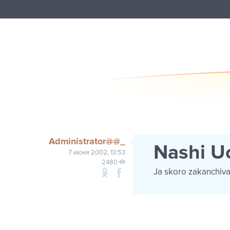
Administrator@@_
Nashi U
7 июня 2002, 13:53
2480
Ja skoro zakanchivai