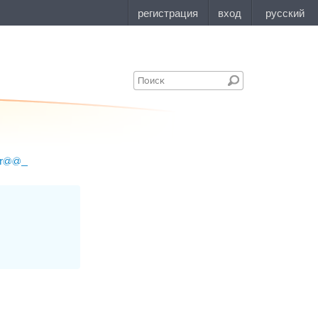
or@@_