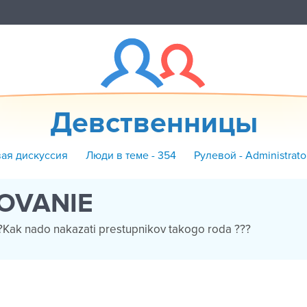
Девственницы
вая дискуссия
Люди в теме - 354
Рулевой - Administrat
LOVANIE
?Kak nado nakazati prestupnikov takogo roda ???