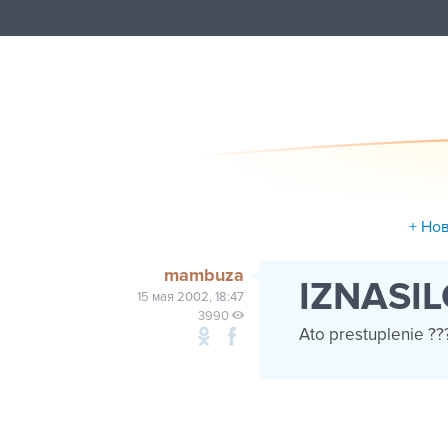
+ Но
mambuza
IZNASI
15 мая 2002, 18:47
3990
Ato prestuplenie ??