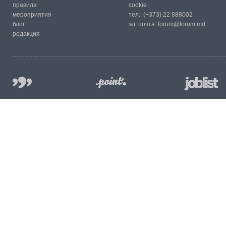
правила
cookie
мероприятия
тел.:
(+373) 22 888002
блог
эл. почта:
forum@forum.md
редакция