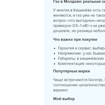
Газ в Молдове: реальная с
У многих в Кишинёве есть г
меняются, и газ уже не та
вопрос «что выгоднее» неод
примерно 0.5–1 кВт·ч на уж
дешевле, но разница небол
Что важно при покупке
Гарантия и сервис: выби
Напряжение: у нас бываю
Габариты: в кишинёвских
Комплектация: некоторые
Популярные марки
Чаще встречаются Gorenje, B
соотношение цена/качество
вариант.
Мой выбор