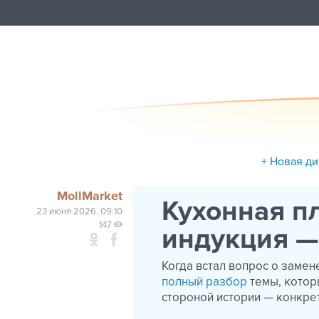
+ Новая ди
MollMarket
Кухонная п
23 июня 2026, 09:10
147
индукция —
Когда встал вопрос о замене
полный разбор
темы, котор
стороной истории — конкрет