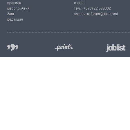
правила
cookie
мероприятия
тел.:
(+373) 22 888002
блог
эл. почта:
forum@forum.md
редакция