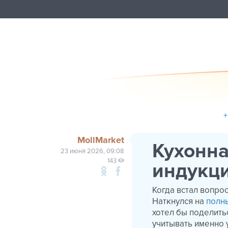
+
MollMarket
Кухонна
23 июня 2026, 09:08
143
индукци
Когда встал вопрос
Наткнулся на
полн
хотел бы поделить
учитывать именно у