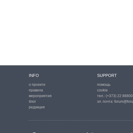
INFO
SUPPORT
о проекте
помощь
правила
cookie
мероприятия
тел.:
(+373) 22 88800
блог
эл. почта:
forum@for
редакция