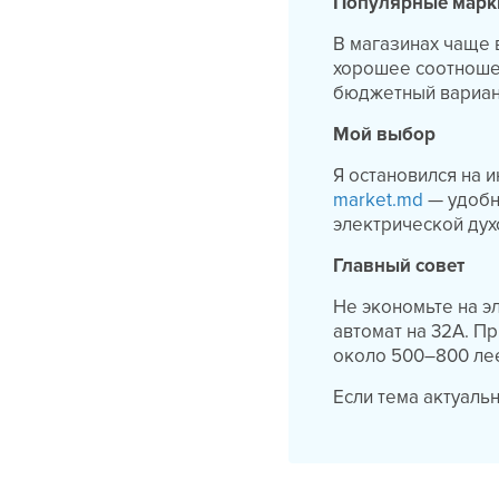
Популярные марк
В магазинах чаще в
хорошее соотношен
бюджетный вариант
Мой выбор
Я остановился на 
market.md
— удобн
электрической дух
Главный совет
Не экономьте на э
автомат на 32А. П
около 500–800 лее
Если тема актуаль