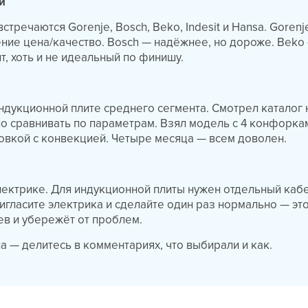
и
стречаются Gorenje, Bosch, Beko, Indesit и Hansa. Gorenj
ие цена/качество. Bosch — надёжнее, но дороже. Beko
, хоть и не идеальный по финишу.
индукционной плите среднего сегмента. Смотрел каталог
о сравнивать по параметрам. Взял модель с 4 конфорка
овкой с конвекцией. Четыре месяца — всем доволен.
лектрике. Для индукционной плиты нужен отдельный кабе
ригласите электрика и сделайте один раз нормально — это
в и убережёт от проблем.
на — делитесь в комментариях, что выбирали и как.