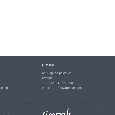
PROMO
баннерная реклама
афиша
2
тел.:
(+373) 22 888001
um.md
эл. почта:
info@numbers.md