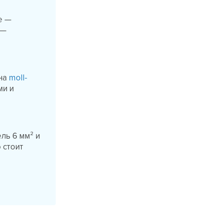
e —
 —
 на
moll-
ми и
ль 6 мм² и
 стоит