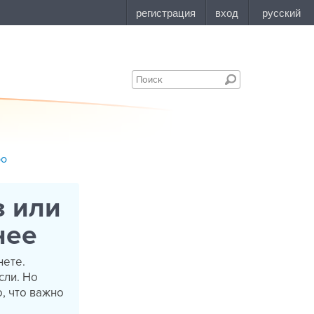
bo
з или
нее
нете.
сли. Но
, что важно