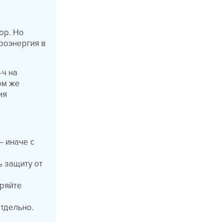
ор. Но
роэнергия в
·ч на
ом же
ия
— иначе с
ь защиту от
еряйте
тдельно.