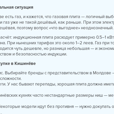
еальная ситуация
е есть газ, и кажется, что газовая плита — логичный выб
и газ уже не такой дешёвый, как раньше. При этом элект
ешёвая, поэтому вопрос «что выгоднее» неоднозначный.
асчёт: индукционная плита расходует примерно 0.5–1 кВт
на. При нынешних тарифах это около 1–2 леев. Газ при т
одится чуть дешевле, но разница небольшая — и эконом
ством и безопасностью индукции.
купке в Кишинёве
ис. Выбирайте бренды с представительством в Молдове 
сложности.
ти. У нас бывают перепады, хорошая плита должна имет
шинёвских кухнях часто нестандартные размеры ниш — м
Некоторые модели идут без противня — нужно докупать о