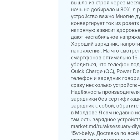
вышло из строя через меся
ночь не добирало и 80%, я
устройство важно Многие ду
конвертирует ток из розетки
напрямую зависит здоровье
дают нестабильное напряже
Хороший зарядник, напроти
напряжения. На что смотре
смартфонов оптимально 15–
убедиться, что телефон по
Quick Charge (QC), Power D
телефон и зарядник говори
сразу несколько устройств 
Надёжность производителя
зарядники без сертификации
зарядник с собой, обратите
в Молдове Я сам недавно ис
там есть зарядное устройств
market.md/ru/aksessuary-dlya
15vt-belyy. Доставка по вс