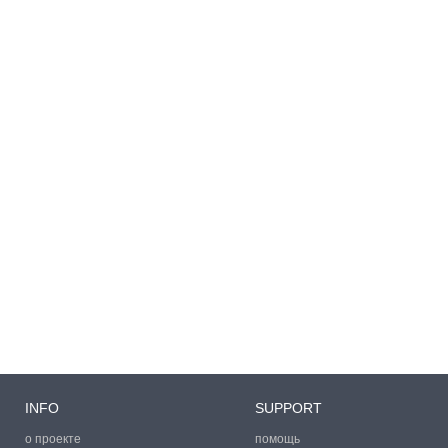
INFO
SUPPORT
о проекте
помощь