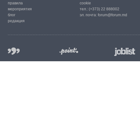
правила
cookie
мероприятия
тел.:
(+373) 22 888002
блог
эл. почта:
forum@forum.md
редакция