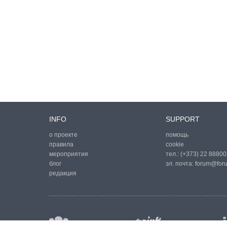
INFO
SUPPORT
о проекте
помощь
правила
cookie
мероприятия
тел.:
(+373) 22 88800
блог
эл. почта:
forum@for
редакция