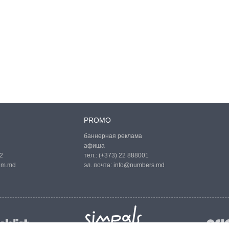
PROMO
баннерная реклама
афиша
2
тел.:
(+373) 22 888001
um.md
эл. почта:
info@numbers.md