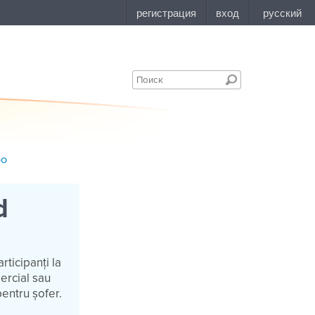
bo
d
ticipanți la
mercial sau
pentru șofer.