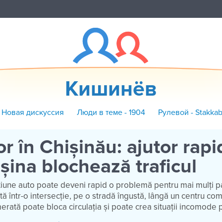
Кишинёв
 Новая дискуссия
Люди в теме - 1904
Рулевой - Stakka
r în Chișinău: ajutor rapi
ina blochează traficul
țiune auto poate deveni rapid o problemă pentru mai mulți par
ită într-o intersecție, pe o stradă îngustă, lângă un centru co
erată poate bloca circulația și poate crea situații incomode 