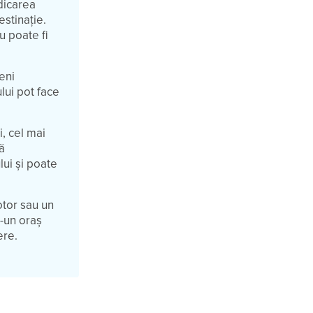
idicarea
estinație.
u poate fi
eni
ului pot face
i, cel mai
nă
ui și poate
otor sau un
r-un oraș
ere.