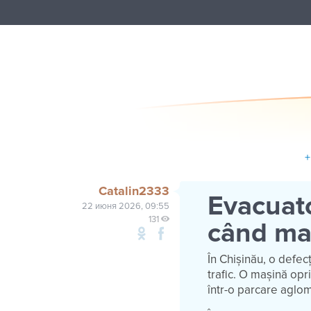
+
Catalin2333
Evacuato
22 июня 2026, 09:55
131
când maș
În Chișinău, o defec
trafic. O mașină opr
într-o parcare aglom