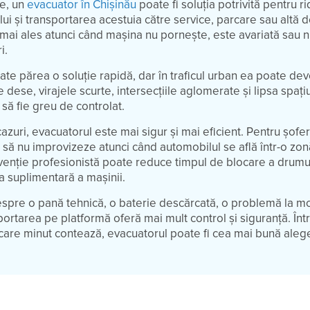
te, un
evacuator în Chișinău
poate fi soluția potrivită pentru r
ui și transportarea acestuia către service, parcare sau altă d
 mai ales atunci când mașina nu pornește, este avariată sau n
i.
ate părea o soluție rapidă, dar în traficul urban ea poate dev
 dese, virajele scurte, intersecțiile aglomerate și lipsa spați
 să fie greu de controlat.
azuri, evacuatorul este mai sigur și mai eficient. Pentru șofer
 să nu improvizeze atunci când automobilul se află într-o zo
venție profesionistă poate reduce timpul de blocare a drumul
a suplimentară a mașinii.
espre o pană tehnică, o baterie descărcată, o problemă la m
portarea pe platformă oferă mai mult control și siguranță. Înt
care minut contează, evacuatorul poate fi cea mai bună aleg