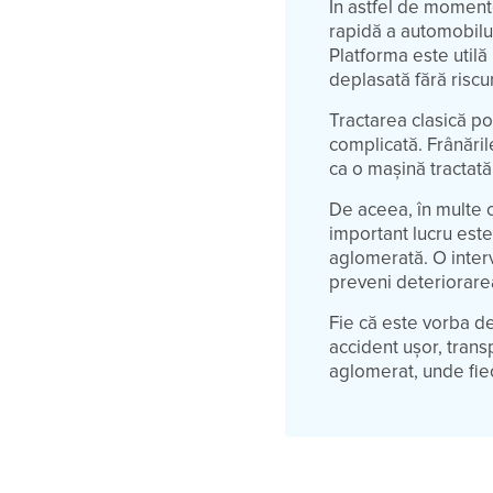
În astfel de momen
rapidă a automobilul
Platforma este utilă
deplasată fără riscur
Tractarea clasică po
complicată. Frânările
ca o mașină tractată
De aceea, în multe c
important lucru este
aglomerată. O inter
preveni deteriorare
Fie că este vorba d
accident ușor, trans
aglomerat, unde fie