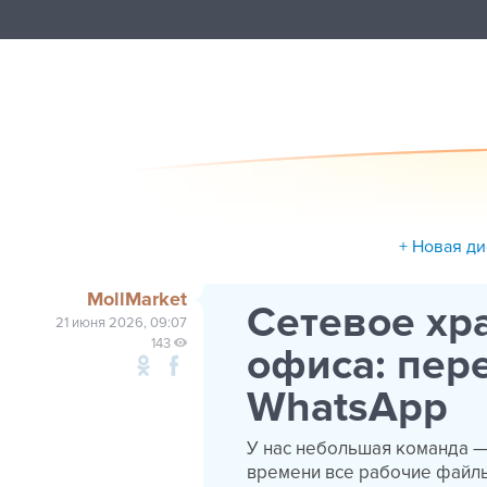
+ Новая ди
MollMarket
Сетевое хр
21 июня 2026, 09:07
143
офиса: пер
WhatsApp
У нас небольшая команда — 
времени все рабочие файлы 