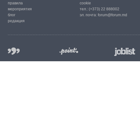
правила
cookie
мероприятия
тел.:
(+373) 22 888002
блог
эл. почта:
forum@forum.md
редакция