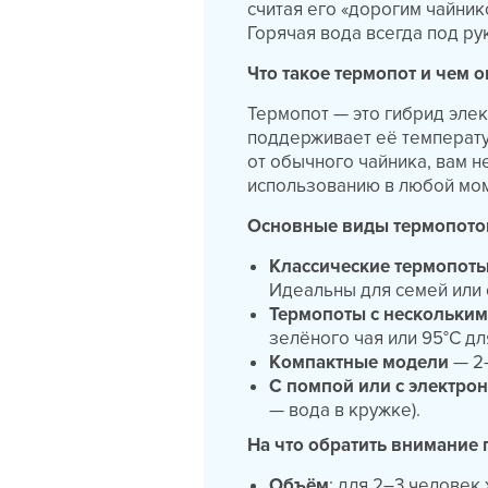
считая его «дорогим чайник
Горячая вода всегда под ру
Что такое термопот и чем о
Термопот — это гибрид элек
поддерживает её температу
от обычного чайника, вам н
использованию в любой мом
Основные виды термопото
Классические термопот
Идеальны для семей или
Термопоты с нескольки
зелёного чая или 95°C дл
Компактные модели
— 2–
С помпой или с электро
— вода в кружке).
На что обратить внимание
Объём
: для 2–3 человек