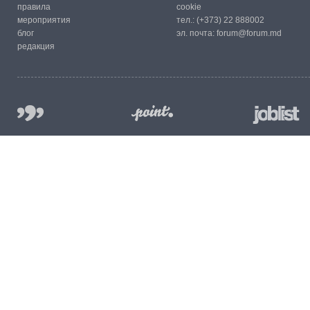
правила
cookie
мероприятия
тел.:
(+373) 22 888002
блог
эл. почта:
forum@forum.md
редакция