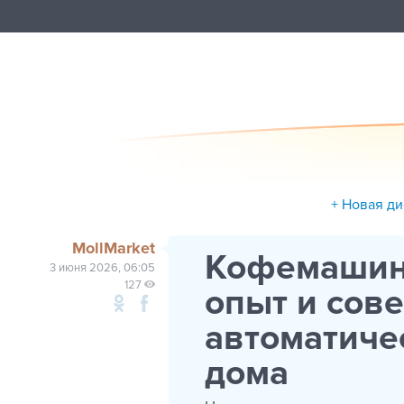
+ Новая ди
MollMarket
Кофемашина
3 июня 2026, 06:05
127
опыт и сов
автоматич
дома