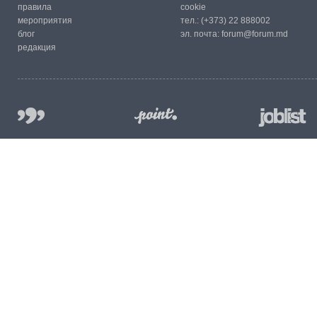
правила
cookie
мероприятия
тел.:
(+373) 22 888002
блог
эл. почта:
forum@forum.md
редакция