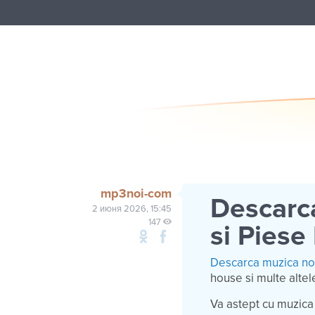
mp3noi-com
Descarca
2 июня 2026, 15:45
147
si Piese
Descarca muzica n
house si multe altele
Va astept cu muzica 