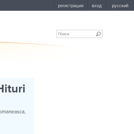
ituri
 romaneasca,